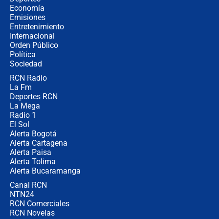
revela cómo venció a la “casta
Economía
política” en campaña: “Estaba
Emisiones
completamente seguro”
Entretenimiento
Internacional
Alias ‘Calarcá’ habría pagado $60
Orden Público
millones al mes a un supuesto
Política
coronel para filtrar información del
Ejército
Sociedad
RCN Radio
Las razones para escoger al nuevo
La Fm
director de la Policía
Deportes RCN
La Mega
Radio 1
El Sol
Alerta Bogotá
Alerta Cartagena
Alerta Paisa
Alerta Tolima
Alerta Bucaramanga
Canal RCN
NTN24
RCN Comerciales
RCN Novelas