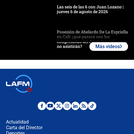
Las seis de las 6 con Juan Lozano |
jueves 6 de agosto de 2026
Posesión de Abelardo De La Espriella
en Cali: ¿qué pasará con los
congresistas del Pacto Histórico que
no asistirán?
Más videos
Álvaro Uribe asistirá a la posesión y
crece el pulso por la elección del
contralor
🔴 EN VIVO | Noticiero La FM con
Juan Lozano - 6 de agosto de 2026
¿Por qué De la Espriella gobernará
desde Barranquilla? Experto explica
la razón
Actualidad
Carta del Director
Estratega de Abelardo de la Espriella
Deportes