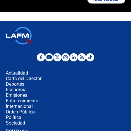
¿La posesión de Abelardo De la
Espriella en Cali inicia la
descentralización en Colombia? Esto
respondió el alcalde Eder
Así será la posesión de Abelardo de
la Espriella este 7 de agosto:
cronograma oficial y detalles clave
Desde dermatitis hasta infecciones:
los riesgos de usar cascos de motos
de aplicaciones de transporte
Actualidad
Carta del Director
¿Cómo comprar dólares desde el
Deportes
celular? Requisitos, pasos y
Economía
recomendaciones
Emisiones
Entretenimiento
Internacional
Las seis de las 6 con Juan Lozano |
Orden Público
jueves 6 de agosto de 2026
Política
Sociedad