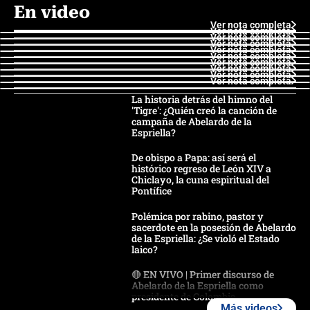
En video
Ver nota completa
Ver nota completa
Ver nota completa
Ver nota completa
Ver nota completa
Ver nota completa
Ver nota completa
Ver nota completa
Ver nota completa
Ver nota completa
La historia detrás del himno del
'Tigre': ¿Quién creó la canción de
campaña de Abelardo de la
Espriella?
De obispo a Papa: así será el
histórico regreso de León XIV a
Chiclayo, la cuna espiritual del
Pontífice
Polémica por rabino, pastor y
sacerdote en la posesión de Abelardo
de la Espriella: ¿Se violó el Estado
laico?
🔴 EN VIVO | Primer discurso de
Abelardo de la Espriella como
presidente de Colombia
Más videos