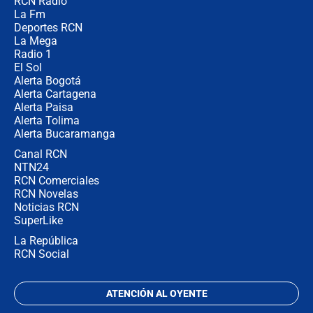
RCN Radio
Posesión de Abelardo De La Espriella
La Fm
en Cali: ¿qué pasará con los
congresistas del Pacto Histórico que
Deportes RCN
no asistirán?
La Mega
Radio 1
El Sol
Alerta Bogotá
Alerta Cartagena
Alerta Paisa
Alerta Tolima
Alerta Bucaramanga
Canal RCN
NTN24
RCN Comerciales
RCN Novelas
Noticias RCN
SuperLike
La República
RCN Social
ATENCIÓN AL OYENTE