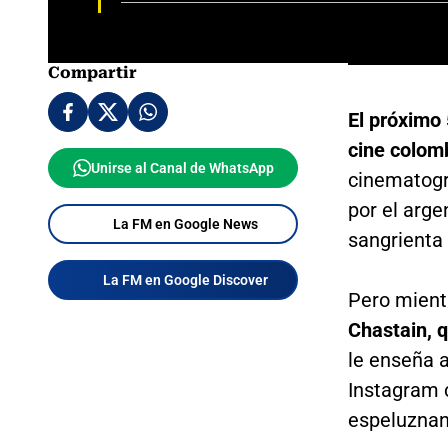
Compartir
El próximo 
cine colom
Unirse al Canal de WhatsApp
cinematogr
por el arg
La FM en Google News
sangrienta y
La FM en Google Discover
Pero mientr
Chastain, q
le enseña 
Instagram 
espeluznan