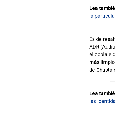
Lea tambi
la particul
Es de resal
ADR (Additi
el doblaje 
más limpio 
de Chastai
Lea tambié
las identid