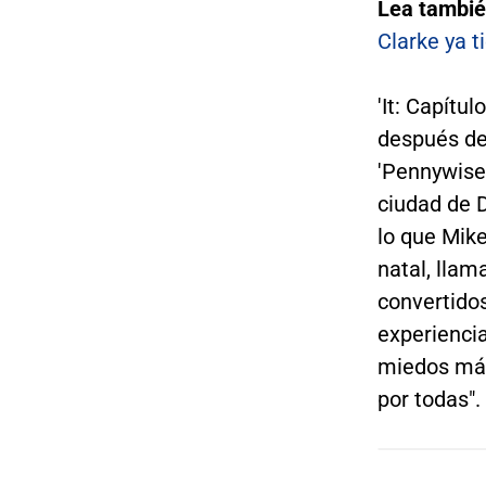
Lea tambié
Clarke ya ti
'It: Capítul
después de 
'Pennywise'
ciudad de 
lo que Mik
natal, llam
convertido
experienci
miedos más
por todas".