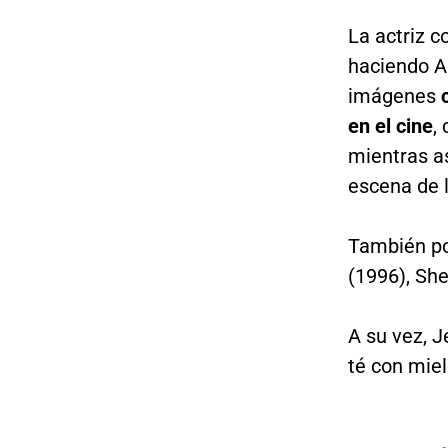
La actriz c
haciendo A
imágenes
c
en el cine
,
mientras a
escena de l
También po
(1996), She
A su vez, 
té con miel