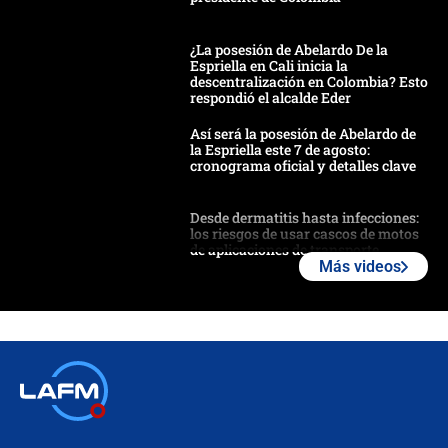
¿La posesión de Abelardo De la
Espriella en Cali inicia la
descentralización en Colombia? Esto
respondió el alcalde Eder
Así será la posesión de Abelardo de
la Espriella este 7 de agosto:
cronograma oficial y detalles clave
Desde dermatitis hasta infecciones:
los riesgos de usar cascos de motos
de aplicaciones de transporte
Más videos
¿Cómo comprar dólares desde el
celular? Requisitos, pasos y
recomendaciones
Las seis de las 6 con Juan Lozano |
jueves 6 de agosto de 2026