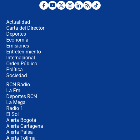
Posesión de Abelardo De La Espriella
en Cali: ¿qué pasará con los
congresistas del Pacto Histórico que
Actualidad
no asistirán?
Carta del Director
Álvaro Uribe asistirá a la posesión y
Deportes
crece el pulso por la elección del
Economía
contralor
Emisiones
Entretenimiento
Internacional
🔴 EN VIVO | Noticiero La FM con
Orden Público
Juan Lozano - 6 de agosto de 2026
Política
Sociedad
RCN Radio
¿Por qué De la Espriella gobernará
La Fm
desde Barranquilla? Experto explica
la razón
Deportes RCN
La Mega
Radio 1
El Sol
Alerta Bogotá
Alerta Cartagena
Alerta Paisa
Alerta Tolima