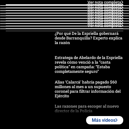
Ver nota completa
Ver nota completa
Ver nota completa
Ver nota completa
Ver nota completa
Ver nota completa
Ver nota completa
Ver nota completa
Ver nota completa
Ver nota completa
¿Por qué De la Espriella gobernará
desde Barranquilla? Experto explica
la razón
Estratega de Abelardo de la Espriella
revela cómo venció a la “casta
política” en campaña: “Estaba
completamente seguro”
Alias ‘Calarcá’ habría pagado $60
millones al mes a un supuesto
coronel para filtrar información del
Ejército
Las razones para escoger al nuevo
director de la Policía
Más videos