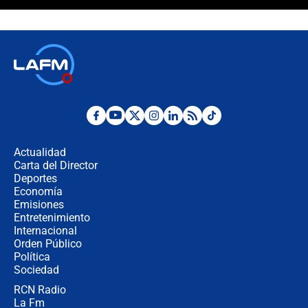
"Prohibir es la salida fácil": ¿Qué
futuro les espera a las cabalgatas en
Colombia?
Ministro de Defensa no descarta el
uso de la UNDMO ante posibles
disturbios durante la posesión
"No hubo fraude ni posibilidad de
fraude": Auditoría respondió a
señalamientos de Petro sobre
Actualidad
elección de Abelardo de La Espriella
Carta del Director
Tras su posesión, presidente De la
Deportes
Espriella empieza gira por regiones
Economía
donde perdió
Emisiones
Entretenimiento
Internacional
Las seis de las 6 con Juan Lozano |
Orden Público
miércoles 5 de agosto de 2026
Política
Sociedad
RCN Radio
🔴 EN VIVO | Noticiero La FM con
La Fm
Juan Lozano - 5 de agosto de 2026