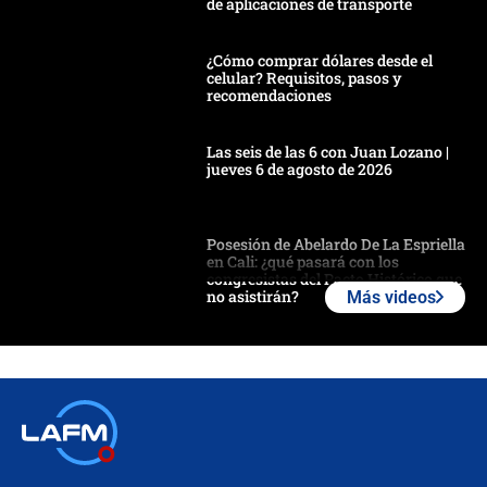
de aplicaciones de transporte
¿Cómo comprar dólares desde el
celular? Requisitos, pasos y
recomendaciones
Las seis de las 6 con Juan Lozano |
jueves 6 de agosto de 2026
Posesión de Abelardo De La Espriella
en Cali: ¿qué pasará con los
congresistas del Pacto Histórico que
no asistirán?
Más videos
Álvaro Uribe asistirá a la posesión y
crece el pulso por la elección del
contralor
🔴 EN VIVO | Noticiero La FM con
Juan Lozano - 6 de agosto de 2026