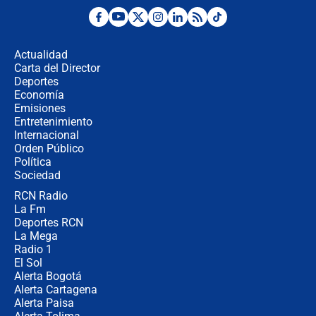
¿Por qué De la Espriella gobernará
desde Barranquilla? Experto explica
la razón
Actualidad
Carta del Director
Estratega de Abelardo de la Espriella
Deportes
revela cómo venció a la “casta
Economía
política” en campaña: “Estaba
Emisiones
completamente seguro”
Entretenimiento
Internacional
Alias ‘Calarcá’ habría pagado $60
Orden Público
millones al mes a un supuesto
Política
coronel para filtrar información del
Ejército
Sociedad
RCN Radio
Las razones para escoger al nuevo
La Fm
director de la Policía
Deportes RCN
La Mega
Radio 1
El Sol
Alerta Bogotá
Alerta Cartagena
Alerta Paisa