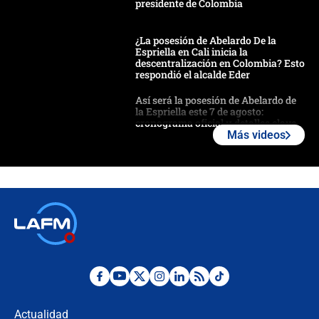
presidente de Colombia
¿La posesión de Abelardo De la
Espriella en Cali inicia la
descentralización en Colombia? Esto
respondió el alcalde Eder
Así será la posesión de Abelardo de
la Espriella este 7 de agosto:
cronograma oficial y detalles clave
Más videos
Desde dermatitis hasta infecciones:
los riesgos de usar cascos de motos
de aplicaciones de transporte
¿Cómo comprar dólares desde el
celular? Requisitos, pasos y
recomendaciones
Las seis de las 6 con Juan Lozano |
jueves 6 de agosto de 2026
Actualidad