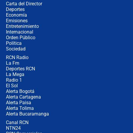
Carta del Director
Posesión de Abelardo De La Espriella
Deportes
en Cali: ¿qué pasará con los
Economía
congresistas del Pacto Histórico que
Emisiones
no asistirán?
Entretenimiento
Internacional
Álvaro Uribe asistirá a la posesión y
Orden Público
crece el pulso por la elección del
Política
contralor
Sociedad
RCN Radio
🔴 EN VIVO | Noticiero La FM con
La Fm
Juan Lozano - 6 de agosto de 2026
Deportes RCN
La Mega
Radio 1
El Sol
Alerta Bogotá
Alerta Cartagena
Alerta Paisa
Alerta Tolima
Alerta Bucaramanga
Canal RCN
NTN24