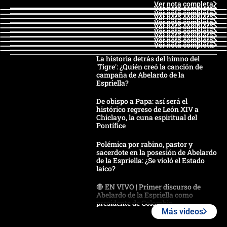
Ver nota completa
Ver nota completa
Ver nota completa
Ver nota completa
Ver nota completa
Ver nota completa
Ver nota completa
Ver nota completa
Ver nota completa
Ver nota completa
La historia detrás del himno del
'Tigre': ¿Quién creó la canción de
campaña de Abelardo de la
Espriella?
De obispo a Papa: así será el
histórico regreso de León XIV a
Chiclayo, la cuna espiritual del
Pontífice
Polémica por rabino, pastor y
sacerdote en la posesión de Abelardo
de la Espriella: ¿Se violó el Estado
laico?
🔴 EN VIVO | Primer discurso de
Abelardo de la Espriella como
presidente de Colombia
Más videos