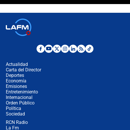
¿La posesión de Abelardo De la
Espriella en Cali inicia la
descentralización en Colombia? Esto
respondió el alcalde Eder
Así será la posesión de Abelardo de
la Espriella este 7 de agosto:
cronograma oficial y detalles clave
Desde dermatitis hasta infecciones:
los riesgos de usar cascos de motos
de aplicaciones de transporte
Actualidad
Carta del Director
¿Cómo comprar dólares desde el
Deportes
celular? Requisitos, pasos y
Economía
recomendaciones
Emisiones
Entretenimiento
Internacional
Las seis de las 6 con Juan Lozano |
Orden Público
jueves 6 de agosto de 2026
Política
Sociedad
RCN Radio
Posesión de Abelardo De La Espriella
La Fm
en Cali: ¿qué pasará con los