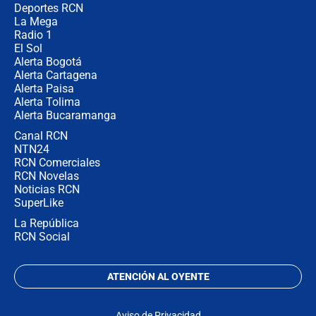
congresistas del Pacto Histórico que
Deportes RCN
no asistirán?
La Mega
Radio 1
El Sol
Alerta Bogotá
Alerta Cartagena
Alerta Paisa
Alerta Tolima
Alerta Bucaramanga
Canal RCN
NTN24
RCN Comerciales
RCN Novelas
Noticias RCN
SuperLike
La República
RCN Social
ATENCIÓN AL OYENTE
Aviso de Privacidad