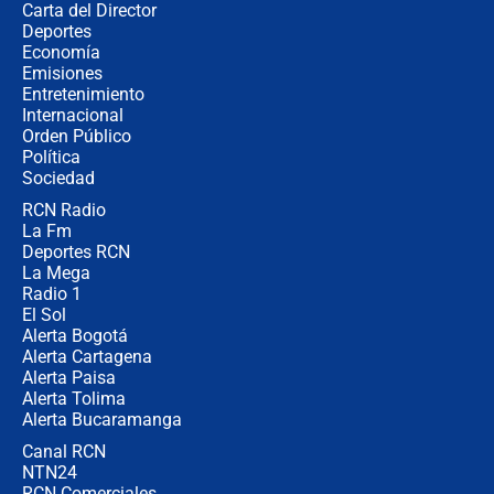
Carta del Director
Álvaro Uribe asistirá a la posesión y
Deportes
crece el pulso por la elección del
Economía
contralor
Emisiones
Entretenimiento
Internacional
🔴 EN VIVO | Noticiero La FM con
Orden Público
Juan Lozano - 6 de agosto de 2026
Política
Sociedad
RCN Radio
¿Por qué De la Espriella gobernará
La Fm
desde Barranquilla? Experto explica
la razón
Deportes RCN
La Mega
Radio 1
El Sol
Alerta Bogotá
Alerta Cartagena
Alerta Paisa
Alerta Tolima
Alerta Bucaramanga
Canal RCN
NTN24
RCN Comerciales