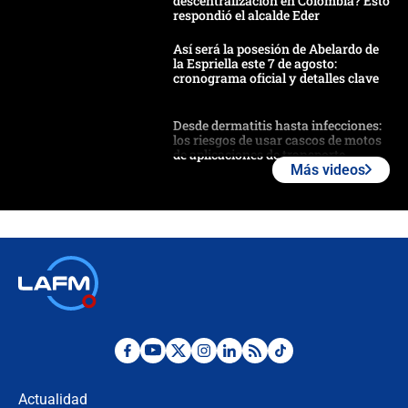
descentralización en Colombia? Esto
respondió el alcalde Eder
Así será la posesión de Abelardo de
la Espriella este 7 de agosto:
cronograma oficial y detalles clave
Desde dermatitis hasta infecciones:
los riesgos de usar cascos de motos
de aplicaciones de transporte
Más videos
¿Cómo comprar dólares desde el
celular? Requisitos, pasos y
recomendaciones
Las seis de las 6 con Juan Lozano |
jueves 6 de agosto de 2026
Posesión de Abelardo De La Espriella
en Cali: ¿qué pasará con los
congresistas del Pacto Histórico que
Actualidad
no asistirán?