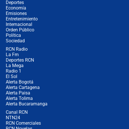
Posesión de Abelardo De La Espriella
Deportes
en Cali: ¿qué pasará con los
Economía
congresistas del Pacto Histórico que
Emisiones
no asistirán?
Entretenimiento
Internacional
Álvaro Uribe asistirá a la posesión y
Orden Público
crece el pulso por la elección del
Política
contralor
Sociedad
RCN Radio
🔴 EN VIVO | Noticiero La FM con
La Fm
Juan Lozano - 6 de agosto de 2026
Deportes RCN
La Mega
Radio 1
El Sol
Alerta Bogotá
Alerta Cartagena
Alerta Paisa
Alerta Tolima
Alerta Bucaramanga
Canal RCN
NTN24
RCN Comerciales
RCN Novelas