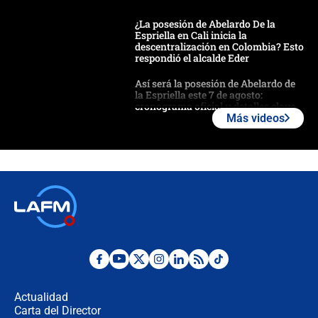
¿La posesión de Abelardo De la
Espriella en Cali inicia la
descentralización en Colombia? Esto
respondió el alcalde Eder
Así será la posesión de Abelardo de
la Espriella este 7 de agosto:
cronograma oficial y detalles clave
Más videos
Desde dermatitis hasta infecciones:
los riesgos de usar cascos de motos
de aplicaciones de transporte
¿Cómo comprar dólares desde el
celular? Requisitos, pasos y
recomendaciones
Las seis de las 6 con Juan Lozano |
jueves 6 de agosto de 2026
Actualidad
Carta del Director