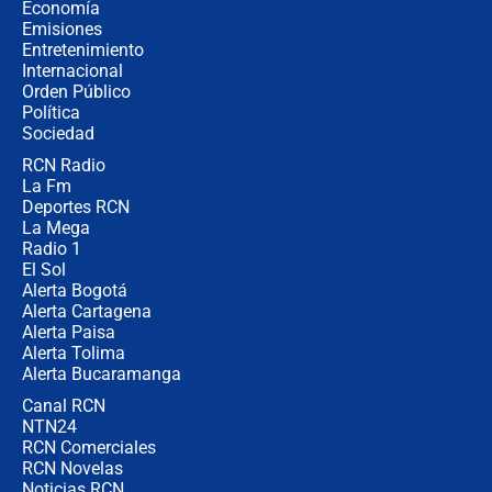
celular? Requisitos, pasos y
Economía
recomendaciones
Emisiones
Entretenimiento
Internacional
Las seis de las 6 con Juan Lozano |
Orden Público
jueves 6 de agosto de 2026
Política
Sociedad
RCN Radio
Posesión de Abelardo De La Espriella
La Fm
en Cali: ¿qué pasará con los
congresistas del Pacto Histórico que
Deportes RCN
no asistirán?
La Mega
Radio 1
El Sol
Alerta Bogotá
Alerta Cartagena
Alerta Paisa
Alerta Tolima
Alerta Bucaramanga
Canal RCN
NTN24
RCN Comerciales
RCN Novelas
Noticias RCN