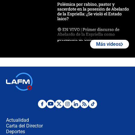
Polémica por rabino, pastor y
sacerdote en la posesión de Abelardo
de la Espriella: ¿Se violó el Estado
laico?
🔴 EN VIVO | Primer discurso de
Abelardo de la Espriella como
presidente de Colombia
Más videos
¿La posesión de Abelardo De la
Espriella en Cali inicia la
descentralización en Colombia? Esto
respondió el alcalde Eder
Así será la posesión de Abelardo de
la Espriella este 7 de agosto:
cronograma oficial y detalles clave
Desde dermatitis hasta infecciones:
los riesgos de usar cascos de motos
de aplicaciones de transporte
Actualidad
Carta del Director
¿Cómo comprar dólares desde el
Deportes