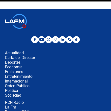
crece el pulso por la elección del
contralor
🔴 EN VIVO | Noticiero La FM con
Juan Lozano - 6 de agosto de 2026
¿Por qué De la Espriella gobernará
desde Barranquilla? Experto explica
la razón
Actualidad
Carta del Director
Estratega de Abelardo de la Espriella
Deportes
revela cómo venció a la “casta
Economía
política” en campaña: “Estaba
Emisiones
completamente seguro”
Entretenimiento
Internacional
Alias ‘Calarcá’ habría pagado $60
Orden Público
millones al mes a un supuesto
Política
coronel para filtrar información del
Ejército
Sociedad
RCN Radio
Las razones para escoger al nuevo
La Fm
director de la Policía