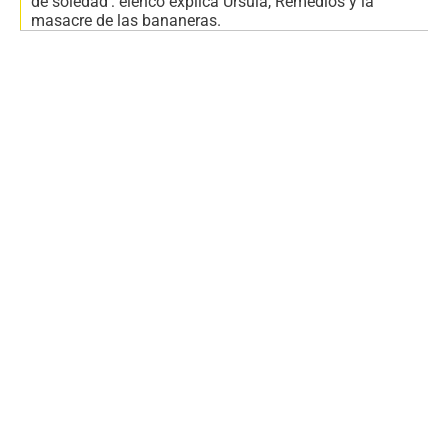
de soledad': elenco explica Úrsula, Remedios y la
masacre de las bananeras.