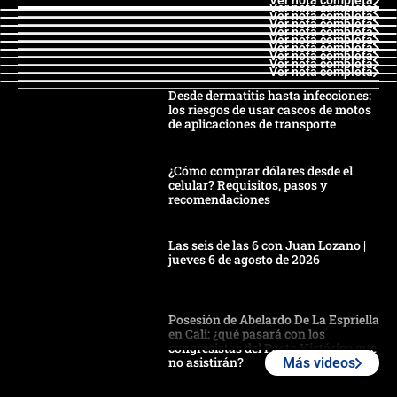
Ver nota completa
Ver nota completa
Ver nota completa
Ver nota completa
Ver nota completa
Ver nota completa
Ver nota completa
Ver nota completa
Ver nota completa
Ver nota completa
Desde dermatitis hasta infecciones:
los riesgos de usar cascos de motos
de aplicaciones de transporte
¿Cómo comprar dólares desde el
celular? Requisitos, pasos y
recomendaciones
Las seis de las 6 con Juan Lozano |
jueves 6 de agosto de 2026
Posesión de Abelardo De La Espriella
en Cali: ¿qué pasará con los
congresistas del Pacto Histórico que
no asistirán?
Más videos
Álvaro Uribe asistirá a la posesión y