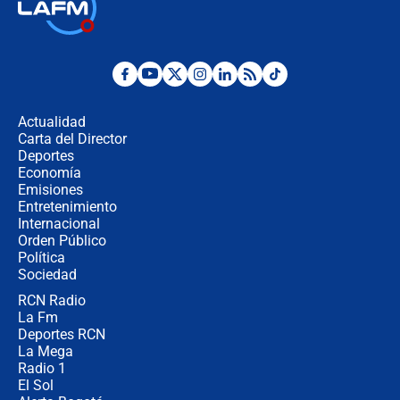
Así será la posesión de Abelardo de
la Espriella este 7 de agosto:
cronograma oficial y detalles clave
Desde dermatitis hasta infecciones:
los riesgos de usar cascos de motos
de aplicaciones de transporte
Actualidad
Carta del Director
¿Cómo comprar dólares desde el
Deportes
celular? Requisitos, pasos y
Economía
recomendaciones
Emisiones
Entretenimiento
Internacional
Las seis de las 6 con Juan Lozano |
Orden Público
jueves 6 de agosto de 2026
Política
Sociedad
RCN Radio
Posesión de Abelardo De La Espriella
La Fm
en Cali: ¿qué pasará con los
congresistas del Pacto Histórico que
Deportes RCN
no asistirán?
La Mega
Radio 1
El Sol