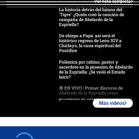
Ver nota completa
La historia detrás del himno del
'Tigre': ¿Quién creó la canción de
campaña de Abelardo de la
Espriella?
De obispo a Papa: así será el
histórico regreso de León XIV a
Chiclayo, la cuna espiritual del
Pontífice
Polémica por rabino, pastor y
sacerdote en la posesión de Abelardo
de la Espriella: ¿Se violó el Estado
laico?
🔴 EN VIVO | Primer discurso de
Abelardo de la Espriella como
presidente de Colombia
Más videos
¿La posesión de Abelardo De la
Espriella en Cali inicia la
descentralización en Colombia? Esto
respondió el alcalde Eder