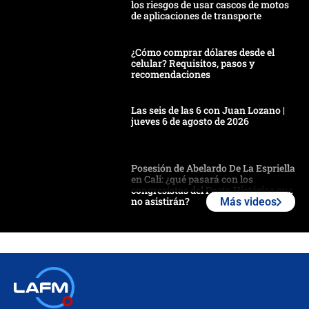
los riesgos de usar cascos de motos
de aplicaciones de transporte
¿Cómo comprar dólares desde el
celular? Requisitos, pasos y
recomendaciones
Las seis de las 6 con Juan Lozano |
jueves 6 de agosto de 2026
Posesión de Abelardo De La Espriella
en Cali: ¿qué pasará con los
congresistas del Pacto Histórico que
no asistirán?
Más videos
Álvaro Uribe asistirá a la posesión y
crece el pulso por la elección del
contralor
🔴 EN VIVO | Noticiero La FM con
Juan Lozano - 6 de agosto de 2026