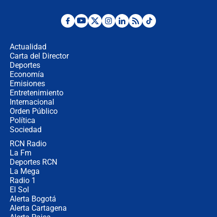
¿Por qué De la Espriella gobernará
desde Barranquilla? Experto explica
la razón
Actualidad
Carta del Director
Estratega de Abelardo de la Espriella
Deportes
revela cómo venció a la “casta
Economía
política” en campaña: “Estaba
Emisiones
completamente seguro”
Entretenimiento
Internacional
Alias ‘Calarcá’ habría pagado $60
Orden Público
millones al mes a un supuesto
Política
coronel para filtrar información del
Ejército
Sociedad
RCN Radio
Las razones para escoger al nuevo
La Fm
director de la Policía
Deportes RCN
La Mega
Radio 1
El Sol
Alerta Bogotá
Alerta Cartagena