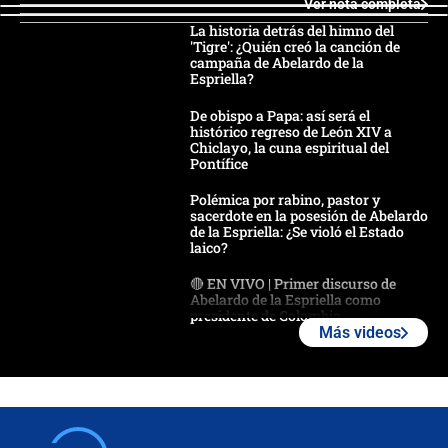
Ver nota completa
La historia detrás del himno del
'Tigre': ¿Quién creó la canción de
campaña de Abelardo de la
Espriella?
De obispo a Papa: así será el
histórico regreso de León XIV a
Chiclayo, la cuna espiritual del
Pontífice
Polémica por rabino, pastor y
sacerdote en la posesión de Abelardo
de la Espriella: ¿Se violó el Estado
laico?
🔴 EN VIVO | Primer discurso de
Abelardo de la Espriella como
presidente de Colombia
Más videos
¿La posesión de Abelardo De la
Espriella en Cali inicia la
descentralización en Colombia? Esto
respondió el alcalde Eder