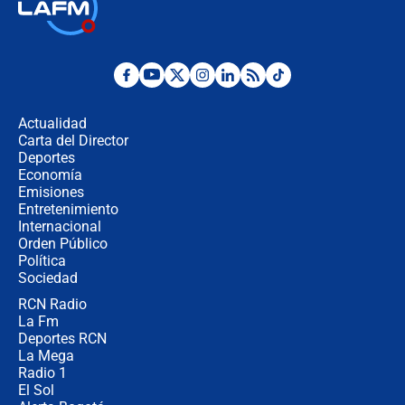
Así será la posesión de Abelardo de
la Espriella este 7 de agosto:
cronograma oficial y detalles clave
Desde dermatitis hasta infecciones:
los riesgos de usar cascos de motos
de aplicaciones de transporte
Actualidad
Carta del Director
¿Cómo comprar dólares desde el
Deportes
celular? Requisitos, pasos y
Economía
recomendaciones
Emisiones
Entretenimiento
Internacional
Las seis de las 6 con Juan Lozano |
Orden Público
jueves 6 de agosto de 2026
Política
Sociedad
RCN Radio
Posesión de Abelardo De La Espriella
La Fm
en Cali: ¿qué pasará con los
congresistas del Pacto Histórico que
Deportes RCN
no asistirán?
La Mega
Radio 1
El Sol