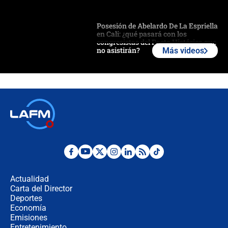
Posesión de Abelardo De La Espriella
en Cali: ¿qué pasará con los
congresistas del Pacto Histórico que
no asistirán?
Más videos
Álvaro Uribe asistirá a la posesión y
crece el pulso por la elección del
contralor
🔴 EN VIVO | Noticiero La FM con
Juan Lozano - 6 de agosto de 2026
¿Por qué De la Espriella gobernará
desde Barranquilla? Experto explica
la razón
Actualidad
Carta del Director
Estratega de Abelardo de la Espriella
Deportes
revela cómo venció a la “casta
Economía
política” en campaña: “Estaba
Emisiones
completamente seguro”
Entretenimiento