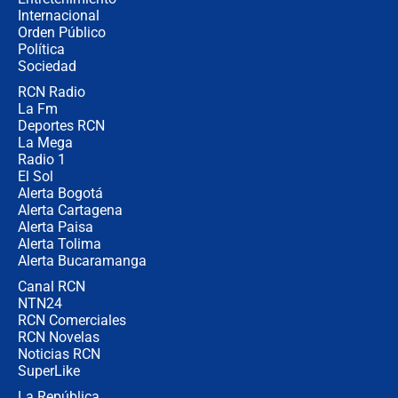
Internacional
Alias ‘Calarcá’ habría pagado $60
Orden Público
millones al mes a un supuesto
Política
coronel para filtrar información del
Ejército
Sociedad
RCN Radio
Las razones para escoger al nuevo
La Fm
director de la Policía
Deportes RCN
La Mega
Radio 1
El Sol
Alerta Bogotá
Alerta Cartagena
Alerta Paisa
Alerta Tolima
Alerta Bucaramanga
Canal RCN
NTN24
RCN Comerciales
RCN Novelas
Noticias RCN
SuperLike
La República