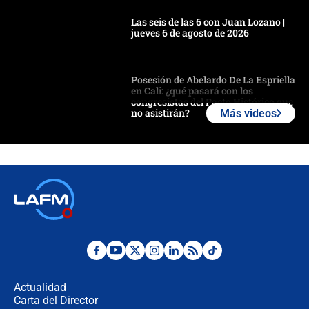
Las seis de las 6 con Juan Lozano |
jueves 6 de agosto de 2026
Posesión de Abelardo De La Espriella
en Cali: ¿qué pasará con los
congresistas del Pacto Histórico que
no asistirán?
Más videos
Álvaro Uribe asistirá a la posesión y
crece el pulso por la elección del
contralor
🔴 EN VIVO | Noticiero La FM con
Juan Lozano - 6 de agosto de 2026
¿Por qué De la Espriella gobernará
desde Barranquilla? Experto explica
la razón
Actualidad
Carta del Director