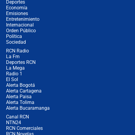
Estratega de Abelardo de la Espriella
Deportes
revela cómo venció a la “casta
Economía
política” en campaña: “Estaba
Emisiones
completamente seguro”
Entretenimiento
Internacional
Alias ‘Calarcá’ habría pagado $60
Orden Público
millones al mes a un supuesto
Política
coronel para filtrar información del
Ejército
Sociedad
RCN Radio
Las razones para escoger al nuevo
La Fm
director de la Policía
Deportes RCN
La Mega
Radio 1
El Sol
Alerta Bogotá
Alerta Cartagena
Alerta Paisa
Alerta Tolima
Alerta Bucaramanga
Canal RCN
NTN24
RCN Comerciales
RCN Novelas