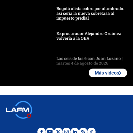
Bogotá alista cobro por alumbrado:
así sería la nueva sobretasa al
impuesto predial
Exprocurador Alejandro Ordóñez
volvería a la OEA
Las seis de las 6 con Juan Lozano |
martes 4 de agosto de 2026
Más videos
🔴 EN VIVO | Noticiero La FM con
Juan Lozano - 4 de agosto de 2026
Ángela Benedetti revela el papel que
habría tenido Verónica Alcocer en la
campaña de Petro