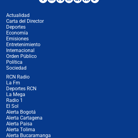
Cabal revela por qué De la Espriella
no la quiso en el gabinete y
confirma: "Quiero ser presidente en
Actualidad
2030"
Carta del Director
Fiscal de EE.UU., director de la DEA
Deportes
y Bernie Moreno asistirán a la
Economía
posesión presidencial de Abelardo de
Emisiones
La Espriella
Entretenimiento
Internacional
Campaña Petro: Los puntos claros
Orden Público
de la Fiscalía a Ricardo Roa para
Política
buscar una eventual negociación
Sociedad
RCN Radio
Nueva Minsalud sobre las EPS
La Fm
intervenidas: "Realizaremos una
alta cirugía" para ver cuáles
Deportes RCN
sobreviven
La Mega
Radio 1
El Sol
Alerta Bogotá
Alerta Cartagena
Alerta Paisa
Alerta Tolima
Alerta Bucaramanga