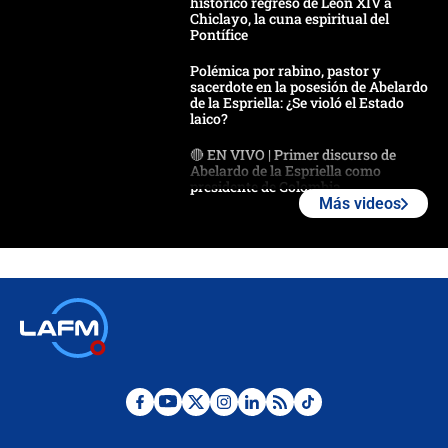
histórico regreso de León XIV a
Chiclayo, la cuna espiritual del
Pontífice
Polémica por rabino, pastor y
sacerdote en la posesión de Abelardo
de la Espriella: ¿Se violó el Estado
laico?
🔴 EN VIVO | Primer discurso de
Abelardo de la Espriella como
presidente de Colombia
Más videos
¿La posesión de Abelardo De la
Espriella en Cali inicia la
descentralización en Colombia? Esto
respondió el alcalde Eder
Así será la posesión de Abelardo de
la Espriella este 7 de agosto:
cronograma oficial y detalles clave
Desde dermatitis hasta infecciones:
los riesgos de usar cascos de motos
de aplicaciones de transporte