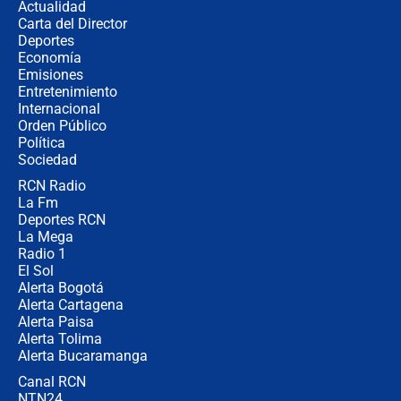
Actualidad
Carta del Director
¿Cómo comprar dólares desde el
Deportes
celular? Requisitos, pasos y
Economía
recomendaciones
Emisiones
Entretenimiento
Internacional
Las seis de las 6 con Juan Lozano |
Orden Público
jueves 6 de agosto de 2026
Política
Sociedad
RCN Radio
Posesión de Abelardo De La Espriella
La Fm
en Cali: ¿qué pasará con los
congresistas del Pacto Histórico que
Deportes RCN
no asistirán?
La Mega
Radio 1
El Sol
Alerta Bogotá
Alerta Cartagena
Alerta Paisa
Alerta Tolima
Alerta Bucaramanga
Canal RCN
NTN24