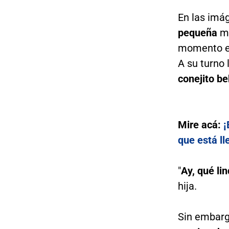
En las imá
pequeña
mi
momento ell
A su turno 
conejito b
Mire acá:
¡
que está ll
"
Ay, qué li
hija.
Sin embarg