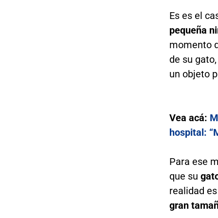
Es es el c
pequeña ni
momento de
de su gato
un objeto p
Vea acá:
M
hospital: 
Para ese 
que su
gat
realidad e
gran tamañ