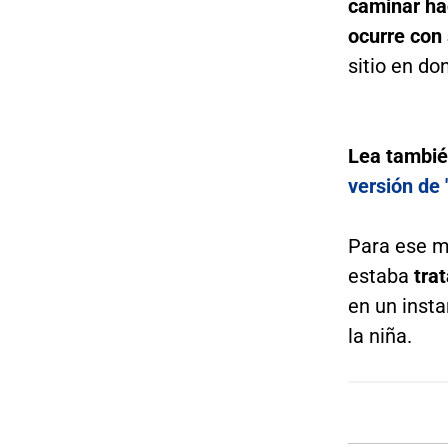
caminar hac
ocurre con
sitio en do
Lea tambi
versión de
Para ese m
estaba
tra
en un insta
la niña.