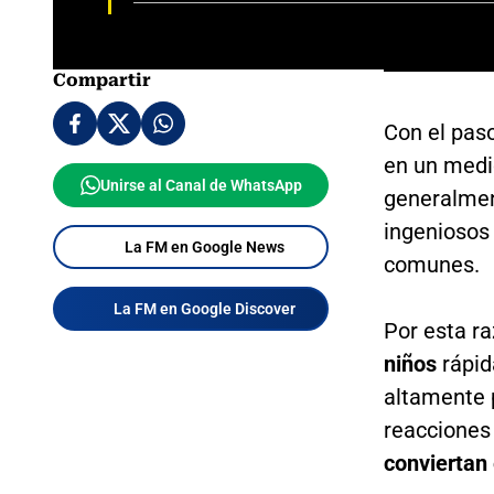
Compartir
Con el paso
en un medio
Unirse al Canal de WhatsApp
generalmen
ingeniosos
La FM en Google News
comunes.
La FM en Google Discover
Por esta r
niños
rápid
altamente 
reacciones
conviertan