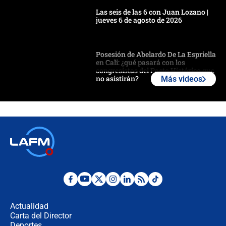
Las seis de las 6 con Juan Lozano |
jueves 6 de agosto de 2026
Posesión de Abelardo De La Espriella
en Cali: ¿qué pasará con los
congresistas del Pacto Histórico que
no asistirán?
Más videos
Álvaro Uribe asistirá a la posesión y
crece el pulso por la elección del
contralor
🔴 EN VIVO | Noticiero La FM con
Juan Lozano - 6 de agosto de 2026
¿Por qué De la Espriella gobernará
desde Barranquilla? Experto explica
la razón
Actualidad
Carta del Director
Estratega de Abelardo de la Espriella
Deportes