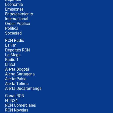
revela cómo venció a la “casta
Economía
política” en campaña: “Estaba
Emisiones
completamente seguro”
Entretenimiento
Internacional
Alias ‘Calarcá’ habría pagado $60
Orden Público
millones al mes a un supuesto
Política
coronel para filtrar información del
Ejército
Sociedad
RCN Radio
Las razones para escoger al nuevo
La Fm
director de la Policía
Deportes RCN
La Mega
Radio 1
El Sol
Alerta Bogotá
Alerta Cartagena
Alerta Paisa
Alerta Tolima
Alerta Bucaramanga
Canal RCN
NTN24
RCN Comerciales
RCN Novelas