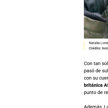
Natalia Loren
Crédito: In
Con tan so
pasó de suf
con su cue
británica 
punto de re
Además, Lo