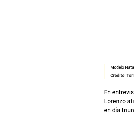
Modelo Nata
Crédito: To
En entrevi
Lorenzo af
en día triu