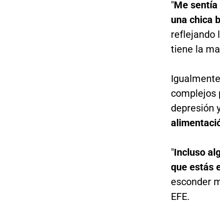
"
Me sentía 
una chica b
reflejando 
tiene la ma
Igualmente
complejos 
depresión 
alimentaci
"
Incluso al
que estás 
esconder m
EFE.