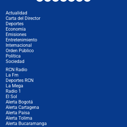
desde Barranquilla? Experto explica
la razón
Actualidad
Carta del Director
Estratega de Abelardo de la Espriella
Deportes
revela cómo venció a la “casta
Economía
política” en campaña: “Estaba
Emisiones
completamente seguro”
Entretenimiento
Internacional
Alias ‘Calarcá’ habría pagado $60
Orden Público
millones al mes a un supuesto
Política
coronel para filtrar información del
Ejército
Sociedad
RCN Radio
Las razones para escoger al nuevo
La Fm
director de la Policía
Deportes RCN
La Mega
Radio 1
El Sol
Alerta Bogotá
Alerta Cartagena
Alerta Paisa
Alerta Tolima
Alerta Bucaramanga