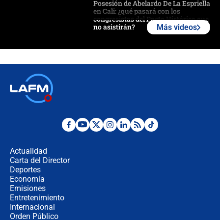
Posesión de Abelardo De La Espriella
en Cali: ¿qué pasará con los
congresistas del Pacto Histórico que
no asistirán?
Más videos
Álvaro Uribe asistirá a la posesión y
crece el pulso por la elección del
contralor
🔴 EN VIVO | Noticiero La FM con
Juan Lozano - 6 de agosto de 2026
¿Por qué De la Espriella gobernará
desde Barranquilla? Experto explica
la razón
Actualidad
Carta del Director
Estratega de Abelardo de la Espriella
Deportes
revela cómo venció a la “casta
Economía
política” en campaña: “Estaba
Emisiones
completamente seguro”
Entretenimiento
Internacional
Alias ‘Calarcá’ habría pagado $60
Orden Público
millones al mes a un supuesto