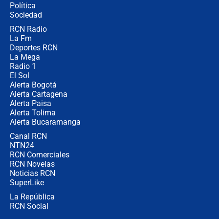
Política
coronel para filtrar información del
Ejército
Sociedad
RCN Radio
Las razones para escoger al nuevo
La Fm
director de la Policía
Deportes RCN
La Mega
Radio 1
El Sol
Alerta Bogotá
Alerta Cartagena
Alerta Paisa
Alerta Tolima
Alerta Bucaramanga
Canal RCN
NTN24
RCN Comerciales
RCN Novelas
Noticias RCN
SuperLike
La República
RCN Social