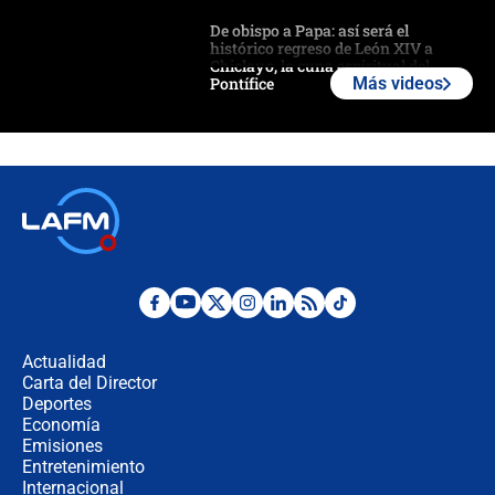
De obispo a Papa: así será el
histórico regreso de León XIV a
Chiclayo, la cuna espiritual del
Pontífice
Más videos
Polémica por rabino, pastor y
sacerdote en la posesión de Abelardo
de la Espriella: ¿Se violó el Estado
laico?
🔴 EN VIVO | Primer discurso de
Abelardo de la Espriella como
presidente de Colombia
¿La posesión de Abelardo De la
Espriella en Cali inicia la
descentralización en Colombia? Esto
Actualidad
respondió el alcalde Eder
Carta del Director
Así será la posesión de Abelardo de
Deportes
la Espriella este 7 de agosto:
Economía
cronograma oficial y detalles clave
Emisiones
Entretenimiento
Internacional