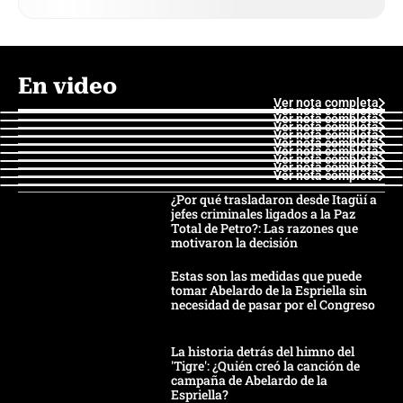
En video
Ver nota completa
Ver nota completa
Ver nota completa
Ver nota completa
Ver nota completa
Ver nota completa
Ver nota completa
Ver nota completa
Ver nota completa
Ver nota completa
¿Por qué trasladaron desde Itagüí a
jefes criminales ligados a la Paz
Total de Petro?: Las razones que
motivaron la decisión
Estas son las medidas que puede
tomar Abelardo de la Espriella sin
necesidad de pasar por el Congreso
La historia detrás del himno del
'Tigre': ¿Quién creó la canción de
campaña de Abelardo de la
Espriella?