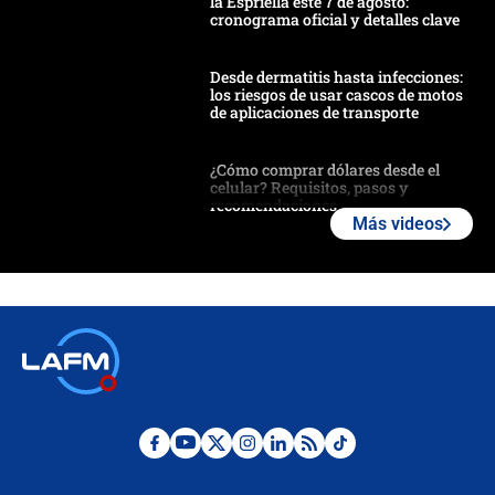
la Espriella este 7 de agosto:
cronograma oficial y detalles clave
Desde dermatitis hasta infecciones:
los riesgos de usar cascos de motos
de aplicaciones de transporte
¿Cómo comprar dólares desde el
celular? Requisitos, pasos y
recomendaciones
Más videos
Las seis de las 6 con Juan Lozano |
jueves 6 de agosto de 2026
Posesión de Abelardo De La Espriella
en Cali: ¿qué pasará con los
congresistas del Pacto Histórico que
no asistirán?
Álvaro Uribe asistirá a la posesión y
crece el pulso por la elección del
contralor