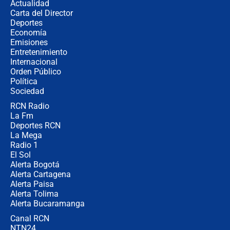
Actualidad
Carta del Director
🔴 EN VIVO | Noticiero La FM con
Deportes
Juan Lozano - 6 de agosto de 2026
Economía
Emisiones
Entretenimiento
Internacional
¿Por qué De la Espriella gobernará
Orden Público
desde Barranquilla? Experto explica
Política
la razón
Sociedad
RCN Radio
Estratega de Abelardo de la Espriella
La Fm
revela cómo venció a la “casta
política” en campaña: “Estaba
Deportes RCN
completamente seguro”
La Mega
Radio 1
El Sol
Alerta Bogotá
Alerta Cartagena
Alerta Paisa
Alerta Tolima
Alerta Bucaramanga
Canal RCN
NTN24