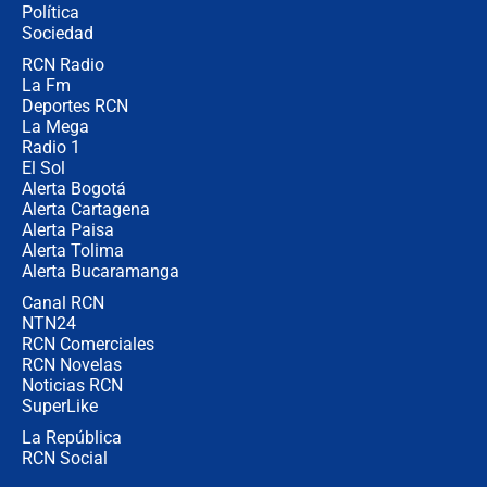
Política
Sociedad
RCN Radio
¿Por qué De la Espriella gobernará
La Fm
desde Barranquilla? Experto explica
la razón
Deportes RCN
La Mega
Radio 1
El Sol
Alerta Bogotá
Alerta Cartagena
Alerta Paisa
Alerta Tolima
Alerta Bucaramanga
Canal RCN
NTN24
RCN Comerciales
RCN Novelas
Noticias RCN
SuperLike
La República
RCN Social