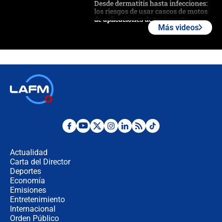
Desde dermatitis hasta infecciones:
los riesgos de usar cascos de motos
de aplicaciones de transporte
Más videos
¿Cómo comprar dólares desde el
celular? Requisitos, pasos y
recomendaciones
Las seis de las 6 con Juan Lozano |
jueves 6 de agosto de 2026
Posesión de Abelardo De La Espriella
en Cali: ¿qué pasará con los
congresistas del Pacto Histórico que
Actualidad
no asistirán?
Carta del Director
Álvaro Uribe asistirá a la posesión y
Deportes
crece el pulso por la elección del
Economía
contralor
Emisiones
Entretenimiento
Internacional
🔴 EN VIVO | Noticiero La FM con
Orden Público
Juan Lozano - 6 de agosto de 2026