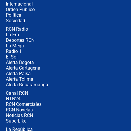
Internacional
Las seis de las 6 con Juan Lozano |
Orden Público
jueves 6 de agosto de 2026
Política
Sociedad
RCN Radio
Posesión de Abelardo De La Espriella
La Fm
en Cali: ¿qué pasará con los
congresistas del Pacto Histórico que
Deportes RCN
no asistirán?
La Mega
Radio 1
El Sol
Alerta Bogotá
Alerta Cartagena
Alerta Paisa
Alerta Tolima
Alerta Bucaramanga
Canal RCN
NTN24
RCN Comerciales
RCN Novelas
Noticias RCN
SuperLike
La República