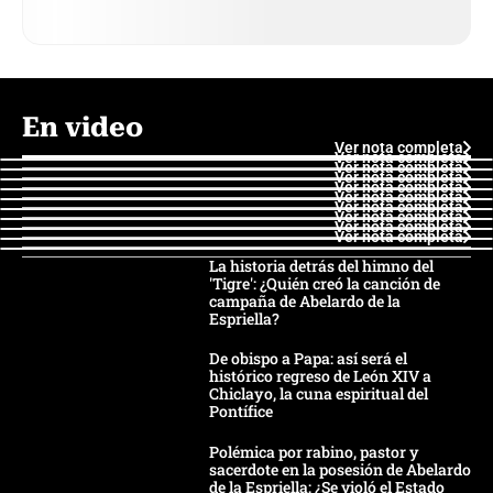
En video
Ver nota completa
Ver nota completa
Ver nota completa
Ver nota completa
Ver nota completa
Ver nota completa
Ver nota completa
Ver nota completa
Ver nota completa
Ver nota completa
La historia detrás del himno del
'Tigre': ¿Quién creó la canción de
campaña de Abelardo de la
Espriella?
De obispo a Papa: así será el
histórico regreso de León XIV a
Chiclayo, la cuna espiritual del
Pontífice
Polémica por rabino, pastor y
sacerdote en la posesión de Abelardo
de la Espriella: ¿Se violó el Estado