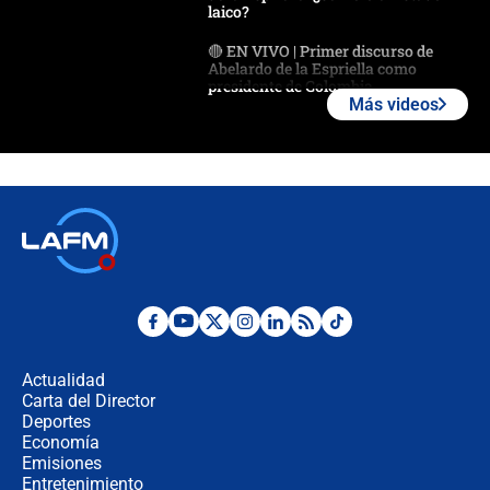
laico?
🔴 EN VIVO | Primer discurso de
Abelardo de la Espriella como
presidente de Colombia
Más videos
¿La posesión de Abelardo De la
Espriella en Cali inicia la
descentralización en Colombia? Esto
respondió el alcalde Eder
Así será la posesión de Abelardo de
la Espriella este 7 de agosto:
cronograma oficial y detalles clave
Desde dermatitis hasta infecciones:
los riesgos de usar cascos de motos
de aplicaciones de transporte
Actualidad
Carta del Director
¿Cómo comprar dólares desde el
Deportes
celular? Requisitos, pasos y
Economía
recomendaciones
Emisiones
Entretenimiento