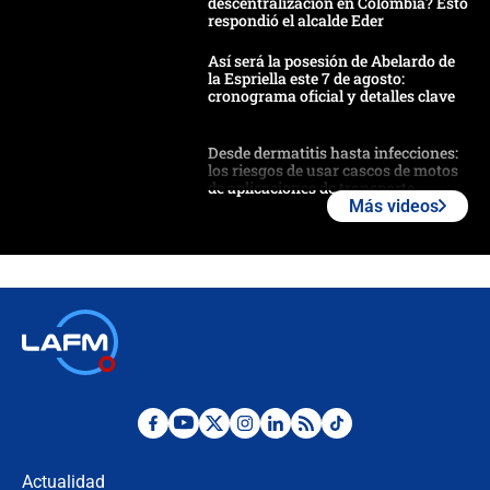
descentralización en Colombia? Esto
respondió el alcalde Eder
Así será la posesión de Abelardo de
la Espriella este 7 de agosto:
cronograma oficial y detalles clave
Desde dermatitis hasta infecciones:
los riesgos de usar cascos de motos
de aplicaciones de transporte
Más videos
¿Cómo comprar dólares desde el
celular? Requisitos, pasos y
recomendaciones
Las seis de las 6 con Juan Lozano |
jueves 6 de agosto de 2026
Posesión de Abelardo De La Espriella
en Cali: ¿qué pasará con los
congresistas del Pacto Histórico que
Actualidad
no asistirán?