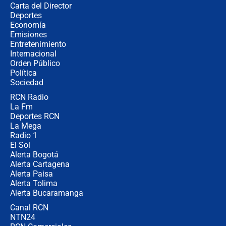
Carta del Director
Álvaro Uribe asistirá a la posesión y
Deportes
crece el pulso por la elección del
Economía
contralor
Emisiones
Entretenimiento
Internacional
🔴 EN VIVO | Noticiero La FM con
Orden Público
Juan Lozano - 6 de agosto de 2026
Política
Sociedad
RCN Radio
¿Por qué De la Espriella gobernará
La Fm
desde Barranquilla? Experto explica
la razón
Deportes RCN
La Mega
Radio 1
El Sol
Alerta Bogotá
Alerta Cartagena
Alerta Paisa
Alerta Tolima
Alerta Bucaramanga
Canal RCN
NTN24