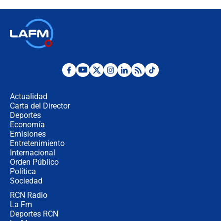
contralor
🔴 EN VIVO | Noticiero La FM con
Juan Lozano - 6 de agosto de 2026
¿Por qué De la Espriella gobernará
desde Barranquilla? Experto explica
la razón
Actualidad
Carta del Director
Estratega de Abelardo de la Espriella
Deportes
revela cómo venció a la “casta
Economía
política” en campaña: “Estaba
Emisiones
completamente seguro”
Entretenimiento
Internacional
Alias ‘Calarcá’ habría pagado $60
Orden Público
millones al mes a un supuesto
Política
coronel para filtrar información del
Ejército
Sociedad
RCN Radio
Las razones para escoger al nuevo
La Fm
director de la Policía
Deportes RCN