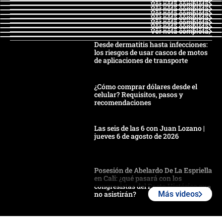
Ver nota completa
Ver nota completa
Ver nota completa
Ver nota completa
Ver nota completa
Ver nota completa
Ver nota completa
Ver nota completa
Desde dermatitis hasta infecciones:
los riesgos de usar cascos de motos
de aplicaciones de transporte
¿Cómo comprar dólares desde el
celular? Requisitos, pasos y
recomendaciones
Las seis de las 6 con Juan Lozano |
jueves 6 de agosto de 2026
Posesión de Abelardo De La Espriella
en Cali: ¿qué pasará con los
congresistas del Pacto Histórico que
no asistirán?
Más videos
Álvaro Uribe asistirá a la posesión y
crece el pulso por la elección del