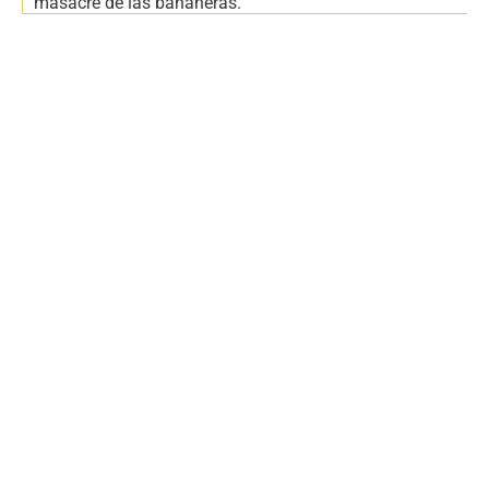
masacre de las bananeras.