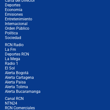
Carta del Director
Tras su posesión, presidente De la
Deportes
Espriella empieza gira por regiones
Economía
donde perdió
Emisiones
Entretenimiento
Internacional
Las seis de las 6 con Juan Lozano |
Orden Público
miércoles 5 de agosto de 2026
Política
Sociedad
RCN Radio
🔴 EN VIVO | Noticiero La FM con
La Fm
Juan Lozano - 5 de agosto de 2026
Deportes RCN
La Mega
Radio 1
El Sol
Alerta Bogotá
Alerta Cartagena
Alerta Paisa
Alerta Tolima
Alerta Bucaramanga
Canal RCN
NTN24
RCN Comerciales