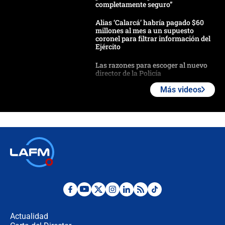
completamente seguro”
Alias ‘Calarcá’ habría pagado $60
millones al mes a un supuesto
coronel para filtrar información del
Ejército
Las razones para escoger al nuevo
director de la Policía
Más videos
"Prohibir es la salida fácil": ¿Qué
futuro les espera a las cabalgatas en
Colombia?
Ministro de Defensa no descarta el
uso de la UNDMO ante posibles
disturbios durante la posesión
"No hubo fraude ni posibilidad de
fraude": Auditoría respondió a
señalamientos de Petro sobre
Actualidad
elección de Abelardo de La Espriella