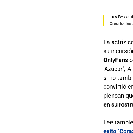
Luly Bossa t
Crédito: In
La actriz 
su incursió
OnlyFans
o
'Azúcar', '
si no tamb
convirtió e
piensan qu
en su rostr
Lee tambi
éxito ‘Cora