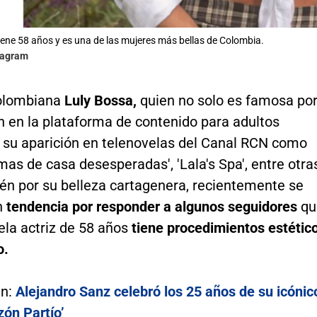
iene 58 años y es una de las mujeres más bellas de Colombia.
stagram
colombiana
Luly Bossa,
quien no solo es famosa po
n en la plataforma de contenido para adultos
 su aparición en telenovelas del Canal RCN como
Amas de casa desesperadas', 'Lala's Spa', entre otra
ién por su belleza cartagenera, recientemente se
n
tendencia por responder a algunos seguidores
qu
e
la actriz de 58 años
tiene procedimientos estétic
o.
én:
Alejandro Sanz celebró los 25 años de su icónic
zón Partío’