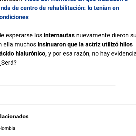
da de centro de rehabilitación: lo tenían en
condiciones
e esperarse los
internautas
nuevamente dieron s
en ella muchos
insinuaron que la actriz utilizó hilos
ácido hialurónico,
y por esa razón, no hay evidenci
 ¿Será?
lacionados
lombia