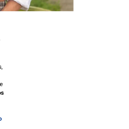
r
s,
e
os
o