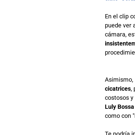
En el clip 
puede ver 
cámara, es
insistentem
procedimie
Asimismo, 
cicatrices
,
costosos y 
Luly Boss
como con "r
Te podría i