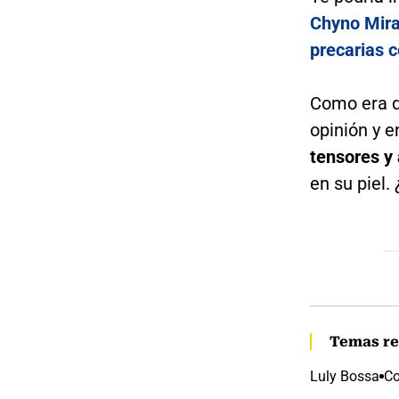
Chyno Miran
precarias 
Como era d
opinión y 
tensores y 
en su piel.
Temas re
Luly Bossa
Co