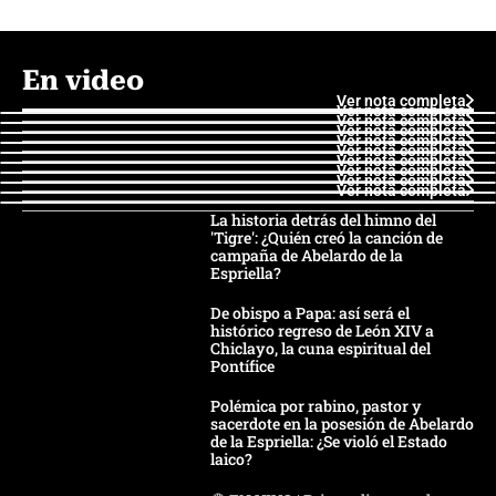
En video
Ver nota completa
Ver nota completa
Ver nota completa
Ver nota completa
Ver nota completa
Ver nota completa
Ver nota completa
Ver nota completa
Ver nota completa
Ver nota completa
La historia detrás del himno del
'Tigre': ¿Quién creó la canción de
campaña de Abelardo de la
Espriella?
De obispo a Papa: así será el
histórico regreso de León XIV a
Chiclayo, la cuna espiritual del
Pontífice
Polémica por rabino, pastor y
sacerdote en la posesión de Abelardo
de la Espriella: ¿Se violó el Estado
laico?