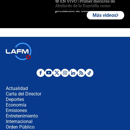
🔴 EN VIVO | Primer discurso de
Abelardo de la Espriella como
presidente de Colombia
Más videos
¿La posesión de Abelardo De la
Espriella en Cali inicia la
descentralización en Colombia? Esto
respondió el alcalde Eder
Así será la posesión de Abelardo de
la Espriella este 7 de agosto:
cronograma oficial y detalles clave
Desde dermatitis hasta infecciones:
los riesgos de usar cascos de motos
de aplicaciones de transporte
Actualidad
Carta del Director
¿Cómo comprar dólares desde el
Deportes
celular? Requisitos, pasos y
Economía
recomendaciones
Emisiones
Entretenimiento
Internacional
Las seis de las 6 con Juan Lozano |
Orden Público
jueves 6 de agosto de 2026