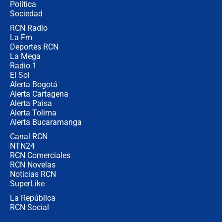
Política
Sociedad
RCN Radio
Posesión de Abelardo De La Espriella
La Fm
en Cali: ¿qué pasará con los
congresistas del Pacto Histórico que
Deportes RCN
no asistirán?
La Mega
Radio 1
El Sol
Alerta Bogotá
Alerta Cartagena
Alerta Paisa
Alerta Tolima
Alerta Bucaramanga
Canal RCN
NTN24
RCN Comerciales
RCN Novelas
Noticias RCN
SuperLike
La República
RCN Social