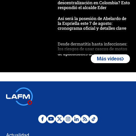
descentralización en Colombia? Esto
respondió el alcalde Eder
Así será la posesión de Abelardo de
la Espriella este 7 de agosto:
cronograma oficial y detalles clave
Desde dermatitis hasta infecciones:
los riesgos de usar cascos de motos
de aplicaciones de transporte
Más videos
¿Cómo comprar dólares desde el
celular? Requisitos, pasos y
recomendaciones
Las seis de las 6 con Juan Lozano |
jueves 6 de agosto de 2026
Posesión de Abelardo De La Espriella
en Cali: ¿qué pasará con los
congresistas del Pacto Histórico que
Actualidad
no asistirán?