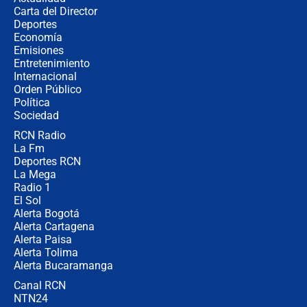
Carta del Director
Álvaro Uribe asistirá a la posesión y
Deportes
crece el pulso por la elección del
Economía
contralor
Emisiones
Entretenimiento
Internacional
🔴 EN VIVO | Noticiero La FM con
Orden Público
Juan Lozano - 6 de agosto de 2026
Política
Sociedad
RCN Radio
¿Por qué De la Espriella gobernará
La Fm
desde Barranquilla? Experto explica
la razón
Deportes RCN
La Mega
Radio 1
El Sol
Alerta Bogotá
Alerta Cartagena
Alerta Paisa
Alerta Tolima
Alerta Bucaramanga
Canal RCN
NTN24