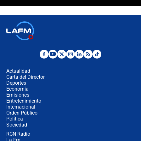
¿La posesión de Abelardo De la
Espriella en Cali inicia la
descentralización en Colombia? Esto
respondió el alcalde Eder
Así será la posesión de Abelardo de
la Espriella este 7 de agosto:
cronograma oficial y detalles clave
Desde dermatitis hasta infecciones:
los riesgos de usar cascos de motos
de aplicaciones de transporte
Actualidad
Carta del Director
¿Cómo comprar dólares desde el
Deportes
celular? Requisitos, pasos y
Economía
recomendaciones
Emisiones
Entretenimiento
Internacional
Las seis de las 6 con Juan Lozano |
Orden Público
jueves 6 de agosto de 2026
Política
Sociedad
RCN Radio
Posesión de Abelardo De La Espriella
La Fm
en Cali: ¿qué pasará con los