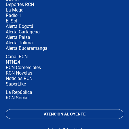
congresistas del Pacto Histórico que
Deportes RCN
no asistirán?
La Mega
Radio 1
El Sol
Alerta Bogotá
Alerta Cartagena
Alerta Paisa
Alerta Tolima
Alerta Bucaramanga
Canal RCN
NTN24
RCN Comerciales
RCN Novelas
Noticias RCN
SuperLike
La República
RCN Social
ATENCIÓN AL OYENTE