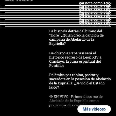
Ver nota completa
Ver nota completa
Ver nota completa
Ver nota completa
Ver nota completa
Ver nota completa
Ver nota completa
Ver nota completa
Ver nota completa
Ver nota completa
La historia detrás del himno del
'Tigre': ¿Quién creó la canción de
campaña de Abelardo de la
Espriella?
De obispo a Papa: así será el
histórico regreso de León XIV a
Chiclayo, la cuna espiritual del
Pontífice
Polémica por rabino, pastor y
sacerdote en la posesión de Abelardo
de la Espriella: ¿Se violó el Estado
laico?
🔴 EN VIVO | Primer discurso de
Abelardo de la Espriella como
presidente de Colombia
Más videos