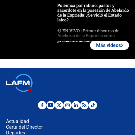
Polémica por rabino, pastor y
sacerdote en la posesión de Abelardo
de la Espriella: ¿Se violó el Estado
laico?
🔴 EN VIVO | Primer discurso de
Abelardo de la Espriella como
presidente de Colombia
Más videos
¿La posesión de Abelardo De la
Espriella en Cali inicia la
descentralización en Colombia? Esto
respondió el alcalde Eder
Así será la posesión de Abelardo de
la Espriella este 7 de agosto:
cronograma oficial y detalles clave
Desde dermatitis hasta infecciones:
los riesgos de usar cascos de motos
de aplicaciones de transporte
Actualidad
Carta del Director
¿Cómo comprar dólares desde el
Deportes