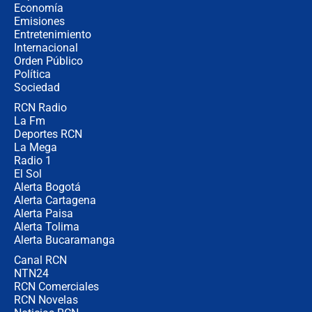
celular? Requisitos, pasos y
Economía
recomendaciones
Emisiones
Entretenimiento
Internacional
Las seis de las 6 con Juan Lozano |
Orden Público
jueves 6 de agosto de 2026
Política
Sociedad
RCN Radio
Posesión de Abelardo De La Espriella
La Fm
en Cali: ¿qué pasará con los
congresistas del Pacto Histórico que
Deportes RCN
no asistirán?
La Mega
Radio 1
El Sol
Alerta Bogotá
Alerta Cartagena
Alerta Paisa
Alerta Tolima
Alerta Bucaramanga
Canal RCN
NTN24
RCN Comerciales
RCN Novelas