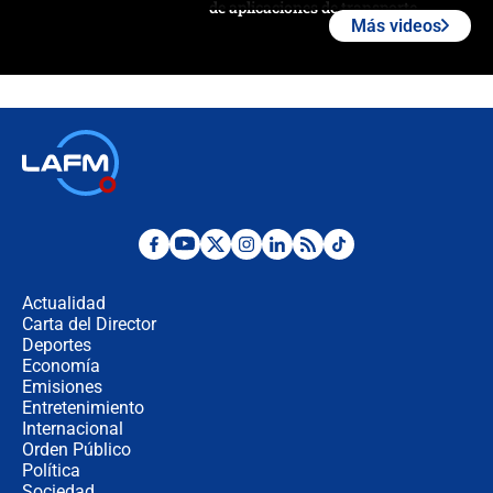
de aplicaciones de transporte
Más videos
¿Cómo comprar dólares desde el
celular? Requisitos, pasos y
recomendaciones
Las seis de las 6 con Juan Lozano |
jueves 6 de agosto de 2026
Posesión de Abelardo De La Espriella
en Cali: ¿qué pasará con los
congresistas del Pacto Histórico que
Actualidad
no asistirán?
Carta del Director
Álvaro Uribe asistirá a la posesión y
Deportes
crece el pulso por la elección del
Economía
contralor
Emisiones
Entretenimiento
Internacional
🔴 EN VIVO | Noticiero La FM con
Orden Público
Juan Lozano - 6 de agosto de 2026
Política
Sociedad