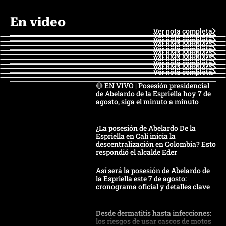
En video
Ver nota completa
Ver nota completa
Ver nota completa
Ver nota completa
Ver nota completa
Ver nota completa
Ver nota completa
Ver nota completa
Ver nota completa
Ver nota completa
🔴 EN VIVO | Posesión presidencial
de Abelardo de la Espriella hoy 7 de
agosto, siga el minuto a minuto
¿La posesión de Abelardo De la
Espriella en Cali inicia la
descentralización en Colombia? Esto
respondió el alcalde Eder
Así será la posesión de Abelardo de
la Espriella este 7 de agosto:
cronograma oficial y detalles clave
Desde dermatitis hasta infecciones:
los riesgos de usar cascos de motos