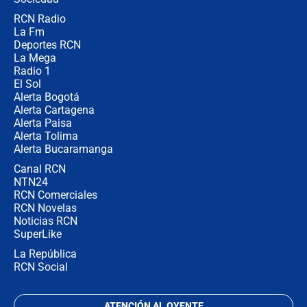
RCN Radio
¿Por qué De la Espriella gobernará
La Fm
desde Barranquilla? Experto explica
la razón
Deportes RCN
La Mega
Radio 1
El Sol
Alerta Bogotá
Alerta Cartagena
Alerta Paisa
Alerta Tolima
Alerta Bucaramanga
Canal RCN
NTN24
RCN Comerciales
RCN Novelas
Noticias RCN
SuperLike
La República
RCN Social
ATENCIÓN AL OYENTE