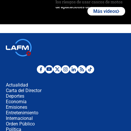
los riesgos de usar cascos de motos
de aplicaciones de transporte
Más videos
¿Cómo comprar dólares desde el
celular? Requisitos, pasos y
recomendaciones
Las seis de las 6 con Juan Lozano |
jueves 6 de agosto de 2026
Posesión de Abelardo De La Espriella
en Cali: ¿qué pasará con los
congresistas del Pacto Histórico que
Actualidad
no asistirán?
Carta del Director
Álvaro Uribe asistirá a la posesión y
Deportes
crece el pulso por la elección del
Economía
contralor
Emisiones
Entretenimiento
Internacional
🔴 EN VIVO | Noticiero La FM con
Orden Público
Juan Lozano - 6 de agosto de 2026
Política