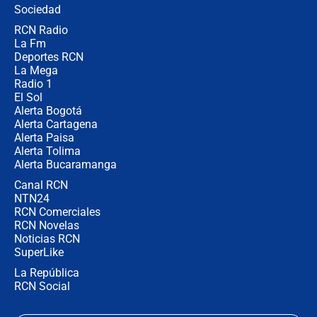
Sociedad
RCN Radio
¿Por qué De la Espriella gobernará
La Fm
desde Barranquilla? Experto explica
la razón
Deportes RCN
La Mega
Radio 1
El Sol
Alerta Bogotá
Alerta Cartagena
Alerta Paisa
Alerta Tolima
Alerta Bucaramanga
Canal RCN
NTN24
RCN Comerciales
RCN Novelas
Noticias RCN
SuperLike
La República
RCN Social