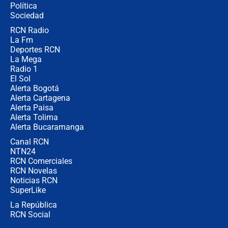
Política
Sociedad
RCN Radio
Posesión de Abelardo De La Espriella
La Fm
en Cali: ¿qué pasará con los
congresistas del Pacto Histórico que
Deportes RCN
no asistirán?
La Mega
Radio 1
El Sol
Alerta Bogotá
Alerta Cartagena
Alerta Paisa
Alerta Tolima
Alerta Bucaramanga
Canal RCN
NTN24
RCN Comerciales
RCN Novelas
Noticias RCN
SuperLike
La República
RCN Social