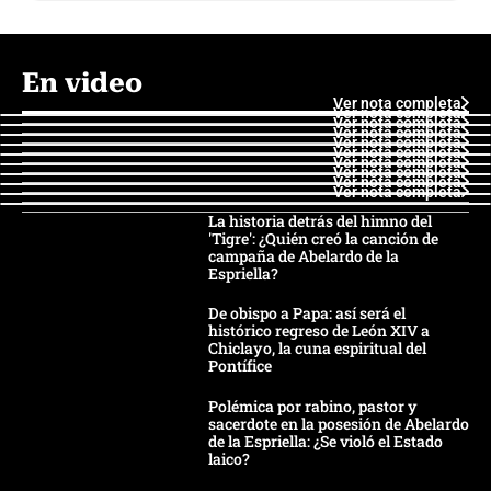
En video
Ver nota completa
Ver nota completa
Ver nota completa
Ver nota completa
Ver nota completa
Ver nota completa
Ver nota completa
Ver nota completa
Ver nota completa
Ver nota completa
La historia detrás del himno del
'Tigre': ¿Quién creó la canción de
campaña de Abelardo de la
Espriella?
De obispo a Papa: así será el
histórico regreso de León XIV a
Chiclayo, la cuna espiritual del
Pontífice
Polémica por rabino, pastor y
sacerdote en la posesión de Abelardo
de la Espriella: ¿Se violó el Estado
laico?