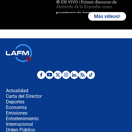
🔴 EN VIVO | Primer discurso de
Abelardo de la Espriella como
presidente de Colombia
Más videos
¿La posesión de Abelardo De la
Espriella en Cali inicia la
descentralización en Colombia? Esto
respondió el alcalde Eder
Así será la posesión de Abelardo de
la Espriella este 7 de agosto:
cronograma oficial y detalles clave
Desde dermatitis hasta infecciones:
los riesgos de usar cascos de motos
de aplicaciones de transporte
Actualidad
Carta del Director
¿Cómo comprar dólares desde el
Deportes
celular? Requisitos, pasos y
Economía
recomendaciones
Emisiones
Entretenimiento
Internacional
Las seis de las 6 con Juan Lozano |
Orden Público
jueves 6 de agosto de 2026