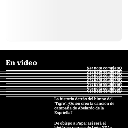
En video
Ver nota completa
Ver nota completa
Ver nota completa
Ver nota completa
Ver nota completa
Ver nota completa
Ver nota completa
Ver nota completa
Ver nota completa
Ver nota completa
La historia detrás del himno del
'Tigre': ¿Quién creó la canción de
campaña de Abelardo de la
Espriella?
De obispo a Papa: así será el
histórico regreso de León XIV a