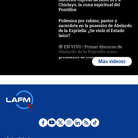
Chiclayo, la cuna espiritual del
Pontífice
Polémica por rabino, pastor y
sacerdote en la posesión de Abelardo
de la Espriella: ¿Se violó el Estado
laico?
🔴 EN VIVO | Primer discurso de
Abelardo de la Espriella como
presidente de Colombia
Más videos
¿La posesión de Abelardo De la
Espriella en Cali inicia la
descentralización en Colombia? Esto
respondió el alcalde Eder
Así será la posesión de Abelardo de
la Espriella este 7 de agosto:
cronograma oficial y detalles clave
Desde dermatitis hasta infecciones:
los riesgos de usar cascos de motos
de aplicaciones de transporte