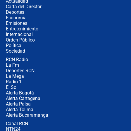
Actualidad
Carta del Director
¿Cómo comprar dólares desde el
Deportes
celular? Requisitos, pasos y
Economía
recomendaciones
Emisiones
Entretenimiento
Internacional
Las seis de las 6 con Juan Lozano |
Orden Público
jueves 6 de agosto de 2026
Política
Sociedad
RCN Radio
Posesión de Abelardo De La Espriella
La Fm
en Cali: ¿qué pasará con los
congresistas del Pacto Histórico que
Deportes RCN
no asistirán?
La Mega
Radio 1
El Sol
Alerta Bogotá
Alerta Cartagena
Alerta Paisa
Alerta Tolima
Alerta Bucaramanga
Canal RCN
NTN24