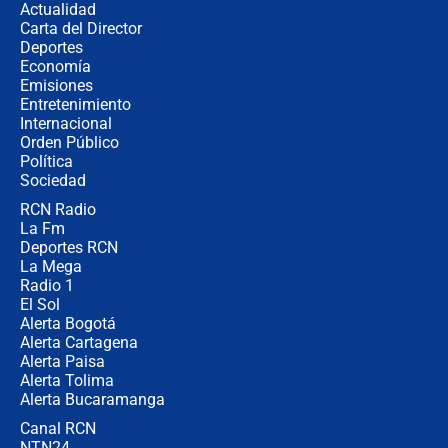
Actualidad
Carta del Director
¿Cómo comprar dólares desde el
Deportes
celular? Requisitos, pasos y
Economía
recomendaciones
Emisiones
Entretenimiento
Internacional
Las seis de las 6 con Juan Lozano |
Orden Público
jueves 6 de agosto de 2026
Política
Sociedad
RCN Radio
Posesión de Abelardo De La Espriella
La Fm
en Cali: ¿qué pasará con los
congresistas del Pacto Histórico que
Deportes RCN
no asistirán?
La Mega
Radio 1
El Sol
Alerta Bogotá
Alerta Cartagena
Alerta Paisa
Alerta Tolima
Alerta Bucaramanga
Canal RCN
NTN24