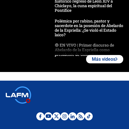
histórico regreso de León XIV a
Chiclayo, la cuna espiritual del
Pontífice
Polémica por rabino, pastor y
sacerdote en la posesión de Abelardo
de la Espriella: ¿Se violó el Estado
laico?
🔴 EN VIVO | Primer discurso de
Abelardo de la Espriella como
presidente de Colombia
Más videos
¿La posesión de Abelardo De la
Espriella en Cali inicia la
descentralización en Colombia? Esto
respondió el alcalde Eder
Así será la posesión de Abelardo de
la Espriella este 7 de agosto:
cronograma oficial y detalles clave
Desde dermatitis hasta infecciones:
los riesgos de usar cascos de motos
de aplicaciones de transporte