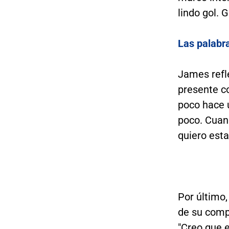
lindo gol. G
Las palabr
James refl
presente c
poco hace 
poco. Cuan
quiero esta
Por último
de su comp
"Creo que e