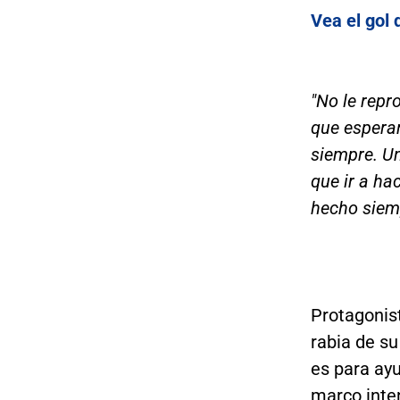
Vea el gol
"No le repr
que esperar
siempre. U
que ir a ha
hecho siemp
Protagonist
rabia de su
es para ayu
marco inten