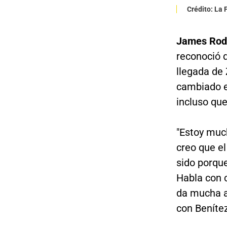
Crédito: La
James Rodr
reconoció q
llegada de 
cambiado e
incluso que
"Estoy muc
creo que el
sido porqu
Habla con 
da mucha a
con Benítez