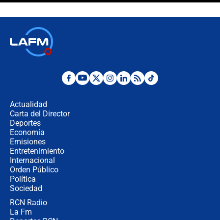
futuro les espera a las cabalgatas en
Colombia?
Ministro de Defensa no descarta el
uso de la UNDMO ante posibles
disturbios durante la posesión
"No hubo fraude ni posibilidad de
fraude": Auditoría respondió a
señalamientos de Petro sobre
Actualidad
elección de Abelardo de La Espriella
Carta del Director
Tras su posesión, presidente De la
Deportes
Espriella empieza gira por regiones
Economía
donde perdió
Emisiones
Entretenimiento
Internacional
Las seis de las 6 con Juan Lozano |
Orden Público
miércoles 5 de agosto de 2026
Política
Sociedad
RCN Radio
🔴 EN VIVO | Noticiero La FM con
La Fm
Juan Lozano - 5 de agosto de 2026