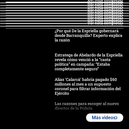
Ver nota completa
Ver nota completa
Ver nota completa
Ver nota completa
Ver nota completa
Ver nota completa
Ver nota completa
Ver nota completa
Ver nota completa
¿Por qué De la Espriella gobernará
desde Barranquilla? Experto explica
la razón
Estratega de Abelardo de la Espriella
revela cómo venció a la “casta
política” en campaña: “Estaba
completamente seguro”
Alias ‘Calarcá’ habría pagado $60
millones al mes a un supuesto
coronel para filtrar información del
Ejército
Las razones para escoger al nuevo
director de la Policía
Más videos
"Prohibir es la salida fácil": ¿Qué