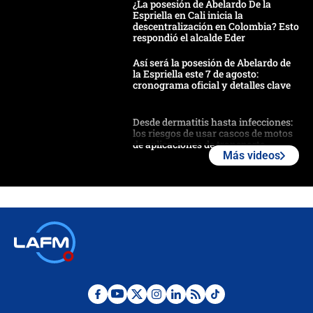
¿La posesión de Abelardo De la
Espriella en Cali inicia la
descentralización en Colombia? Esto
respondió el alcalde Eder
Así será la posesión de Abelardo de
la Espriella este 7 de agosto:
cronograma oficial y detalles clave
Desde dermatitis hasta infecciones:
los riesgos de usar cascos de motos
de aplicaciones de transporte
Más videos
¿Cómo comprar dólares desde el
celular? Requisitos, pasos y
recomendaciones
Las seis de las 6 con Juan Lozano |
jueves 6 de agosto de 2026
Posesión de Abelardo De La Espriella
en Cali: ¿qué pasará con los