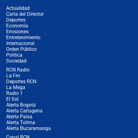
congresistas del Pacto Histórico que
Actualidad
no asistirán?
Carta del Director
Álvaro Uribe asistirá a la posesión y
Deportes
crece el pulso por la elección del
Economía
contralor
Emisiones
Entretenimiento
Internacional
🔴 EN VIVO | Noticiero La FM con
Orden Público
Juan Lozano - 6 de agosto de 2026
Política
Sociedad
RCN Radio
¿Por qué De la Espriella gobernará
La Fm
desde Barranquilla? Experto explica
la razón
Deportes RCN
La Mega
Radio 1
El Sol
Alerta Bogotá
Alerta Cartagena
Alerta Paisa
Alerta Tolima
Alerta Bucaramanga
Canal RCN