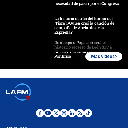
necesidad de pasar por el Congreso
La historia detrás del himno del
'Tigre': ¿Quién creó la canción de
campaña de Abelardo de la
Espriella?
De obispo a Papa: así será el
histórico regreso de León XIV a
Chiclayo, la cuna espiritual del
Pontífice
Más videos
Polémica por rabino, pastor y
sacerdote en la posesión de Abelardo
de la Espriella: ¿Se violó el Estado
laico?
🔴 EN VIVO | Primer discurso de
Abelardo de la Espriella como
presidente de Colombia
¿La posesión de Abelardo De la
Espriella en Cali inicia la
descentralización en Colombia? Esto