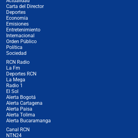
Actualidad
respondió el alcalde Eder
Carta del Director
Así será la posesión de Abelardo de
Deportes
la Espriella este 7 de agosto:
Economía
cronograma oficial y detalles clave
Emisiones
Entretenimiento
Internacional
Desde dermatitis hasta infecciones:
Orden Público
los riesgos de usar cascos de motos
Política
de aplicaciones de transporte
Sociedad
RCN Radio
¿Cómo comprar dólares desde el
La Fm
celular? Requisitos, pasos y
recomendaciones
Deportes RCN
La Mega
Radio 1
El Sol
Alerta Bogotá
Alerta Cartagena
Alerta Paisa
Alerta Tolima
Alerta Bucaramanga
Canal RCN
NTN24