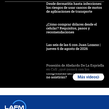
Desde dermatitis hasta infecciones:
los riesgos de usar cascos de motos
de aplicaciones de transporte
¿Cómo comprar dólares desde el
celular? Requisitos, pasos y
recomendaciones
Las seis de las 6 con Juan Lozano |
jueves 6 de agosto de 2026
Posesión de Abelardo De La Espriella
en Cali: ¿qué pasará con los
congresistas del Pacto Histórico que
no asistirán?
Más videos
Álvaro Uribe asistirá a la posesión y
crece el pulso por la elección del
contralor
🔴 EN VIVO | Noticiero La FM con