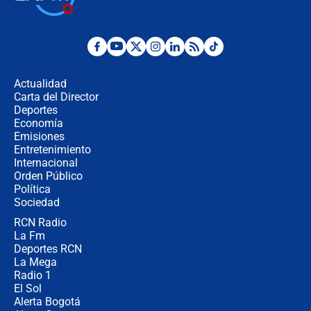
Juan Lozano - 6 de agosto de 2026
¿Por qué De la Espriella gobernará
desde Barranquilla? Experto explica
la razón
Actualidad
Carta del Director
Estratega de Abelardo de la Espriella
Deportes
revela cómo venció a la “casta
Economía
política” en campaña: “Estaba
Emisiones
completamente seguro”
Entretenimiento
Internacional
Alias ‘Calarcá’ habría pagado $60
Orden Público
millones al mes a un supuesto
Política
coronel para filtrar información del
Ejército
Sociedad
RCN Radio
Las razones para escoger al nuevo
La Fm
director de la Policía
Deportes RCN
La Mega
Radio 1
El Sol
Alerta Bogotá