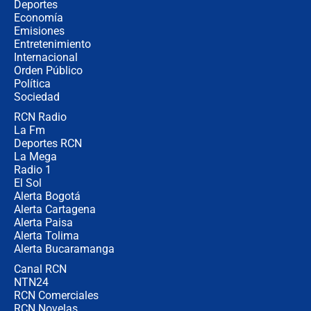
¿Cómo comprar dólares desde el
Deportes
celular? Requisitos, pasos y
Economía
recomendaciones
Emisiones
Entretenimiento
Internacional
Las seis de las 6 con Juan Lozano |
Orden Público
jueves 6 de agosto de 2026
Política
Sociedad
RCN Radio
Posesión de Abelardo De La Espriella
La Fm
en Cali: ¿qué pasará con los
congresistas del Pacto Histórico que
Deportes RCN
no asistirán?
La Mega
Radio 1
El Sol
Alerta Bogotá
Alerta Cartagena
Alerta Paisa
Alerta Tolima
Alerta Bucaramanga
Canal RCN
NTN24
RCN Comerciales
RCN Novelas