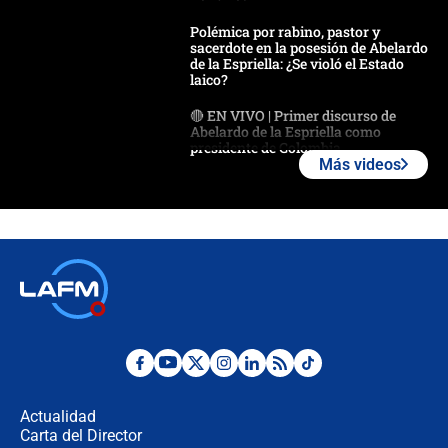
Polémica por rabino, pastor y
sacerdote en la posesión de Abelardo
de la Espriella: ¿Se violó el Estado
laico?
🔴 EN VIVO | Primer discurso de
Abelardo de la Espriella como
presidente de Colombia
Más videos
¿La posesión de Abelardo De la
Espriella en Cali inicia la
descentralización en Colombia? Esto
respondió el alcalde Eder
Así será la posesión de Abelardo de
la Espriella este 7 de agosto:
cronograma oficial y detalles clave
Desde dermatitis hasta infecciones:
los riesgos de usar cascos de motos
de aplicaciones de transporte
Actualidad
Carta del Director