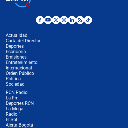
jueves 6 de agosto de 2026
Posesión de Abelardo De La Espriella
en Cali: ¿qué pasará con los
congresistas del Pacto Histórico que
Actualidad
no asistirán?
Carta del Director
Álvaro Uribe asistirá a la posesión y
Deportes
crece el pulso por la elección del
Economía
contralor
Emisiones
Entretenimiento
Internacional
🔴 EN VIVO | Noticiero La FM con
Orden Público
Juan Lozano - 6 de agosto de 2026
Política
Sociedad
RCN Radio
¿Por qué De la Espriella gobernará
La Fm
desde Barranquilla? Experto explica
la razón
Deportes RCN
La Mega
Radio 1
El Sol
Alerta Bogotá