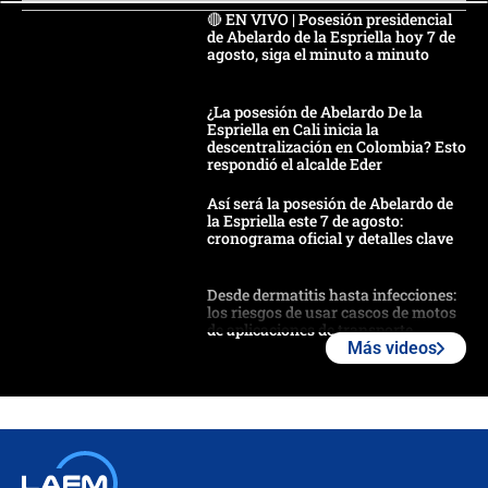
🔴 EN VIVO | Posesión presidencial
de Abelardo de la Espriella hoy 7 de
agosto, siga el minuto a minuto
¿La posesión de Abelardo De la
Espriella en Cali inicia la
descentralización en Colombia? Esto
respondió el alcalde Eder
Así será la posesión de Abelardo de
la Espriella este 7 de agosto:
cronograma oficial y detalles clave
Desde dermatitis hasta infecciones:
los riesgos de usar cascos de motos
de aplicaciones de transporte
Más videos
¿Cómo comprar dólares desde el
celular? Requisitos, pasos y
recomendaciones
Las seis de las 6 con Juan Lozano |