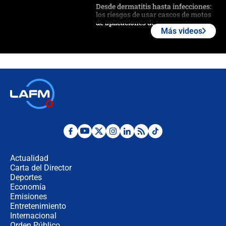
Desde dermatitis hasta infecciones:
los riesgos de usar cascos de motos
de aplicaciones de transporte
Más videos
¿Cómo comprar dólares desde el
celular? Requisitos, pasos y
recomendaciones
Las seis de las 6 con Juan Lozano |
jueves 6 de agosto de 2026
Posesión de Abelardo De La Espriella
en Cali: ¿qué pasará con los
congresistas del Pacto Histórico que
Actualidad
no asistirán?
Carta del Director
Álvaro Uribe asistirá a la posesión y
Deportes
crece el pulso por la elección del
Economía
contralor
Emisiones
Entretenimiento
Internacional
🔴 EN VIVO | Noticiero La FM con
Orden Público