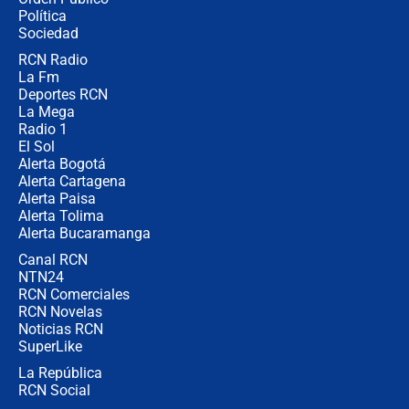
Juan Lozano - 6 de agosto de 2026
Política
Sociedad
RCN Radio
¿Por qué De la Espriella gobernará
La Fm
desde Barranquilla? Experto explica
la razón
Deportes RCN
La Mega
Radio 1
El Sol
Alerta Bogotá
Alerta Cartagena
Alerta Paisa
Alerta Tolima
Alerta Bucaramanga
Canal RCN
NTN24
RCN Comerciales
RCN Novelas
Noticias RCN
SuperLike
La República
RCN Social