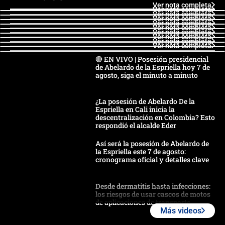
Ver nota completa
Ver nota completa
Ver nota completa
Ver nota completa
Ver nota completa
Ver nota completa
Ver nota completa
Ver nota completa
Ver nota completa
Ver nota completa
🔴 EN VIVO | Posesión presidencial
de Abelardo de la Espriella hoy 7 de
agosto, siga el minuto a minuto
¿La posesión de Abelardo De la
Espriella en Cali inicia la
descentralización en Colombia? Esto
respondió el alcalde Eder
Así será la posesión de Abelardo de
la Espriella este 7 de agosto:
cronograma oficial y detalles clave
Desde dermatitis hasta infecciones:
los riesgos de usar cascos de motos
de aplicaciones de transporte
Más videos