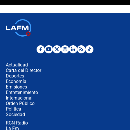
¿Cómo comprar dólares desde el
celular? Requisitos, pasos y
recomendaciones
Las seis de las 6 con Juan Lozano |
jueves 6 de agosto de 2026
Posesión de Abelardo De La Espriella
en Cali: ¿qué pasará con los
congresistas del Pacto Histórico que
Actualidad
no asistirán?
Carta del Director
Álvaro Uribe asistirá a la posesión y
Deportes
crece el pulso por la elección del
Economía
contralor
Emisiones
Entretenimiento
Internacional
🔴 EN VIVO | Noticiero La FM con
Orden Público
Juan Lozano - 6 de agosto de 2026
Política
Sociedad
RCN Radio
¿Por qué De la Espriella gobernará
La Fm
desde Barranquilla? Experto explica